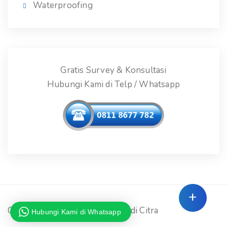
Waterproofing
Gratis Survey & Konsultasi
Hubungi Kami di Telp / Whatsapp
+
Copyright © 2026 - PT. Bumi Adi Citra
Hubungi Kami di Whatsapp