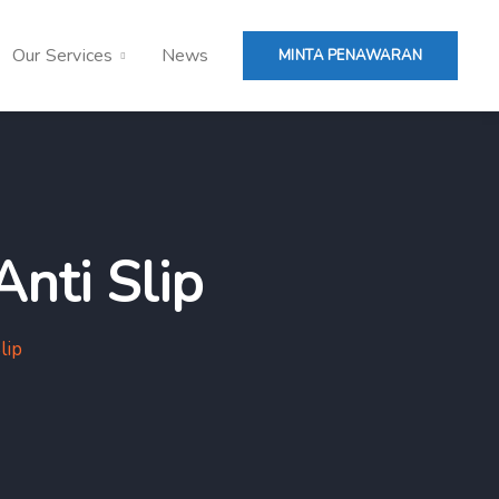
Our Services
News
MINTA PENAWARAN
nti Slip
lip