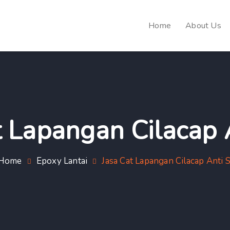
Home
About Us
t Lapangan Cilacap A
Home
Epoxy Lantai
Jasa Cat Lapangan Cilacap Anti S