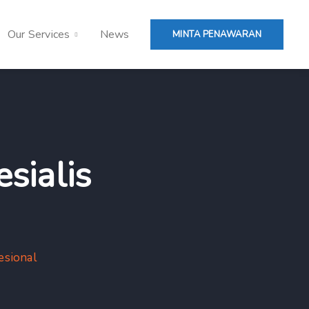
Our Services
News
MINTA PENAWARAN
sialis
esional