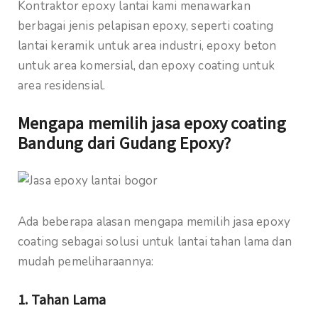
Kontraktor epoxy lantai kami menawarkan
berbagai jenis pelapisan epoxy, seperti coating
lantai keramik untuk area industri, epoxy beton
untuk area komersial, dan epoxy coating untuk
area residensial.
Mengapa memilih jasa epoxy coating
Bandung dari Gudang Epoxy?
Ada beberapa alasan mengapa memilih jasa epoxy
coating sebagai solusi untuk lantai tahan lama dan
mudah pemeliharaannya:
1. Tahan Lama