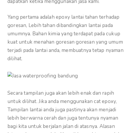
dapatkan ketika menggunakan jasa kami.
Yang pertama adalah epoxy lantai tahan terhadap
goresan, Lebih tahan dibandingkan lantai pada
umumnya. Bahan kimia yang terdapat pada cukup
kuat untuk menahan goresan goresan yang umum
terjadi pada lantai anda, membuatnya tetap nyaman
dilihat.
Secara tampilan juga akan lebih enak dan rapih
untuk dilihat. Jika anda menggunakan cat epoxy,
Tampilan lantai anda juga pastinya akan menjadi
lebih berwarna cerah dan juga tentunya nyaman
bagi kita untuk berjalan jalan di atasnya. Alasan