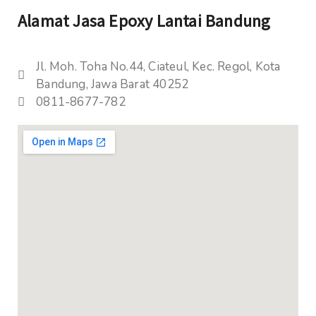
Alamat Jasa Epoxy Lantai Bandung
Jl. Moh. Toha No.44, Ciateul, Kec. Regol, Kota
Bandung, Jawa Barat 40252
0811-8677-782