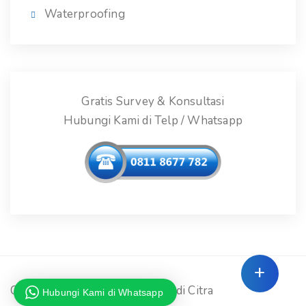
Waterproofing
Gratis Survey & Konsultasi
Hubungi Kami di Telp / Whatsapp
+
Copyright © 2026 - PT. Bumi Adi Citra
Hubungi Kami di Whatsapp