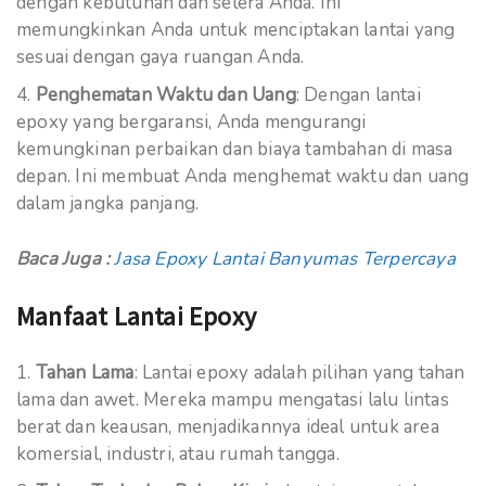
dengan kebutuhan dan selera Anda. Ini
memungkinkan Anda untuk menciptakan lantai yang
sesuai dengan gaya ruangan Anda.
Penghematan Waktu dan Uang
: Dengan lantai
epoxy yang bergaransi, Anda mengurangi
kemungkinan perbaikan dan biaya tambahan di masa
depan. Ini membuat Anda menghemat waktu dan uang
dalam jangka panjang.
Baca Juga :
Jasa Epoxy Lantai Banyumas Terpercaya
Manfaat Lantai Epoxy
Tahan Lama
: Lantai epoxy adalah pilihan yang tahan
lama dan awet. Mereka mampu mengatasi lalu lintas
berat dan keausan, menjadikannya ideal untuk area
komersial, industri, atau rumah tangga.