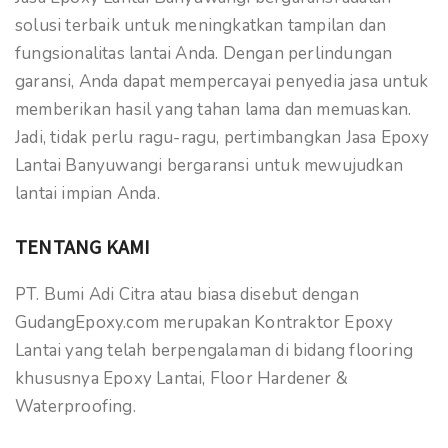
solusi terbaik untuk meningkatkan tampilan dan
fungsionalitas lantai Anda. Dengan perlindungan
garansi, Anda dapat mempercayai penyedia jasa untuk
memberikan hasil yang tahan lama dan memuaskan.
Jadi, tidak perlu ragu-ragu, pertimbangkan Jasa Epoxy
Lantai Banyuwangi bergaransi untuk mewujudkan
lantai impian Anda.
TENTANG KAMI
PT. Bumi Adi Citra atau biasa disebut dengan
GudangEpoxy.com merupakan Kontraktor Epoxy
Lantai yang telah berpengalaman di bidang flooring
khususnya Epoxy Lantai, Floor Hardener &
Waterproofing.