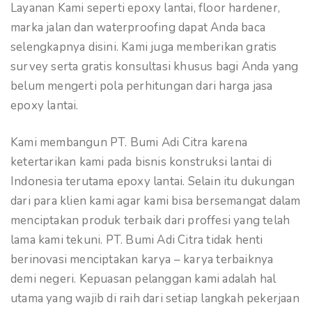
Layanan Kami seperti epoxy lantai, floor hardener,
marka jalan dan waterproofing dapat Anda baca
selengkapnya disini. Kami juga memberikan gratis
survey serta gratis konsultasi khusus bagi Anda yang
belum mengerti pola perhitungan dari harga jasa
epoxy lantai.
Kami membangun PT. Bumi Adi Citra karena
ketertarikan kami pada bisnis konstruksi lantai di
Indonesia terutama epoxy lantai. Selain itu dukungan
dari para klien kami agar kami bisa bersemangat dalam
menciptakan produk terbaik dari proffesi yang telah
lama kami tekuni. PT. Bumi Adi Citra tidak henti
berinovasi menciptakan karya – karya terbaiknya
demi negeri. Kepuasan pelanggan kami adalah hal
utama yang wajib di raih dari setiap langkah pekerjaan