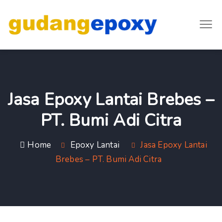
Jasa Epoxy Lantai Brebes –
PT. Bumi Adi Citra
Home
Epoxy Lantai
Jasa Epoxy Lantai
Brebes – PT. Bumi Adi Citra