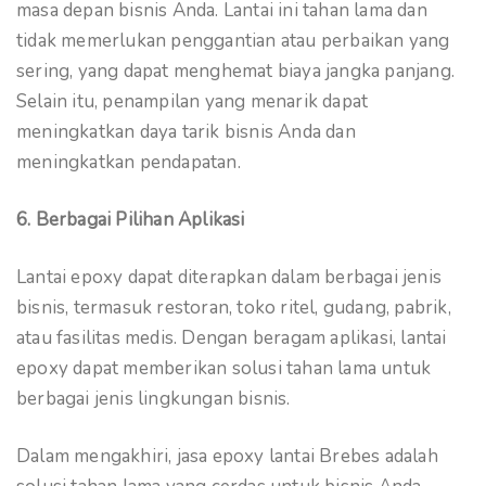
masa depan bisnis Anda. Lantai ini tahan lama dan
tidak memerlukan penggantian atau perbaikan yang
sering, yang dapat menghemat biaya jangka panjang.
Selain itu, penampilan yang menarik dapat
meningkatkan daya tarik bisnis Anda dan
meningkatkan pendapatan.
6. Berbagai Pilihan Aplikasi
Lantai epoxy dapat diterapkan dalam berbagai jenis
bisnis, termasuk restoran, toko ritel, gudang, pabrik,
atau fasilitas medis. Dengan beragam aplikasi, lantai
epoxy dapat memberikan solusi tahan lama untuk
berbagai jenis lingkungan bisnis.
Dalam mengakhiri, jasa epoxy lantai Brebes adalah