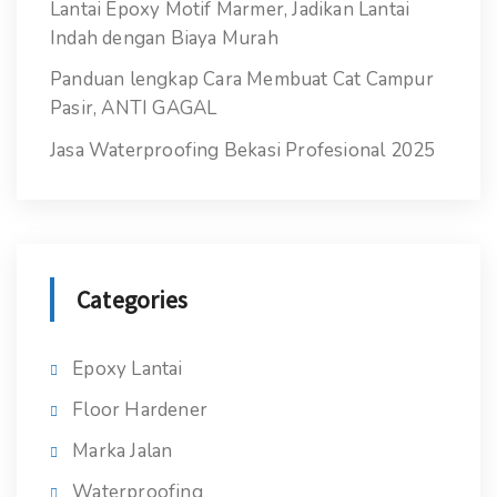
Lantai Epoxy Motif Marmer, Jadikan Lantai
Indah dengan Biaya Murah
Panduan lengkap Cara Membuat Cat Campur
Pasir, ANTI GAGAL
Jasa Waterproofing Bekasi Profesional 2025
Categories
Epoxy Lantai
Floor Hardener
Marka Jalan
Waterproofing