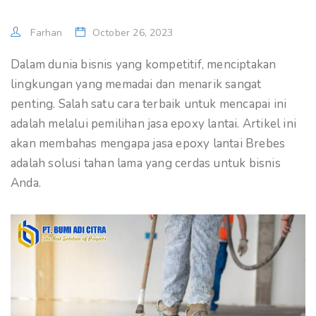
Farhan
October 26, 2023
Dalam dunia bisnis yang kompetitif, menciptakan
lingkungan yang memadai dan menarik sangat
penting. Salah satu cara terbaik untuk mencapai ini
adalah melalui pemilihan jasa epoxy lantai. Artikel ini
akan membahas mengapa jasa epoxy lantai Brebes
adalah solusi tahan lama yang cerdas untuk bisnis
Anda.