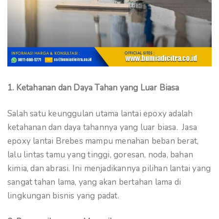
1. Ketahanan dan Daya Tahan yang Luar Biasa
Salah satu keunggulan utama lantai epoxy adalah
ketahanan dan daya tahannya yang luar biasa. Jasa
epoxy lantai Brebes mampu menahan beban berat,
lalu lintas tamu yang tinggi, goresan, noda, bahan
kimia, dan abrasi. Ini menjadikannya pilihan lantai yang
sangat tahan lama, yang akan bertahan lama di
lingkungan bisnis yang padat.