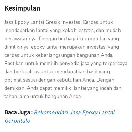
Kesimpulan
Jasa Epoxy Lantai Gresik Investasi Cerdas untuk
mendapatkan lantai yang kokoh, estetis, dan mudah
perawatannya. Dengan berbagai keunggulan yang
dimilikinya, epoxy lantai merupakan investasi yang
cerdas untuk keberlangsungan bangunan Anda.
Pastikan untuk memilih penyedia jasa yang terpercaya
dan berkualitas untuk mendapatkan hasil yang
optimal sesuai dengan kebutuhan Anda. Dengan
demikian, Anda dapat memiliki lantai yang indah dan
tahan lama untuk bangunan Anda.
Baca Juga :
Rekomendasi Jasa Epoxy Lantai
Gorontalo