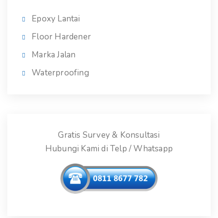
Epoxy Lantai
Floor Hardener
Marka Jalan
Waterproofing
Gratis Survey & Konsultasi
Hubungi Kami di Telp / Whatsapp