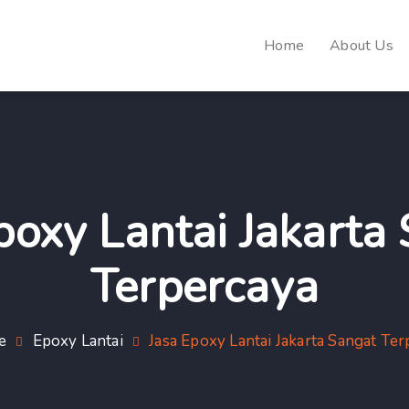
Home
About Us
poxy Lantai Jakarta
Terpercaya
e
Epoxy Lantai
Jasa Epoxy Lantai Jakarta Sangat Te