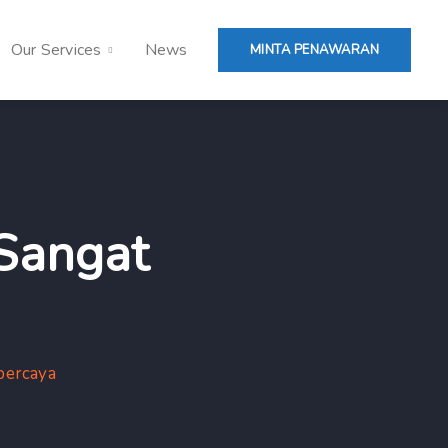
Our Services
News
MINTA PENAWARAN
 Sangat
rpercaya