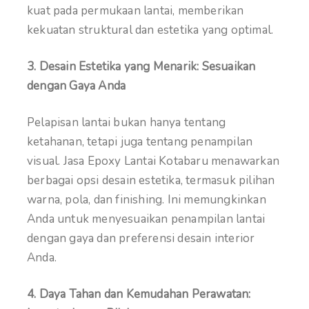
kuat pada permukaan lantai, memberikan
kekuatan struktural dan estetika yang optimal.
3. Desain Estetika yang Menarik: Sesuaikan
dengan Gaya Anda
Pelapisan lantai bukan hanya tentang
ketahanan, tetapi juga tentang penampilan
visual. Jasa Epoxy Lantai Kotabaru menawarkan
berbagai opsi desain estetika, termasuk pilihan
warna, pola, dan finishing. Ini memungkinkan
Anda untuk menyesuaikan penampilan lantai
dengan gaya dan preferensi desain interior
Anda.
4. Daya Tahan dan Kemudahan Perawatan: