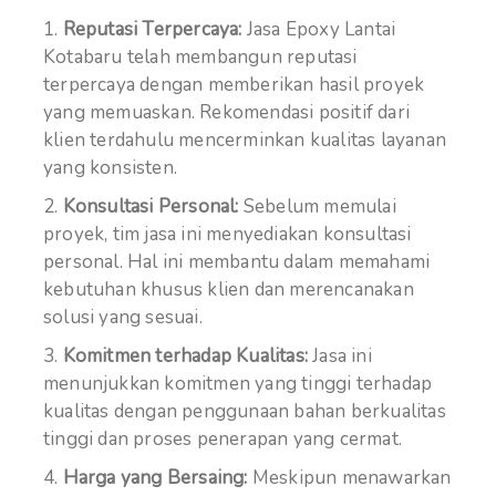
Reputasi Terpercaya:
Jasa Epoxy Lantai
Kotabaru telah membangun reputasi
terpercaya dengan memberikan hasil proyek
yang memuaskan. Rekomendasi positif dari
klien terdahulu mencerminkan kualitas layanan
yang konsisten.
Konsultasi Personal:
Sebelum memulai
proyek, tim jasa ini menyediakan konsultasi
personal. Hal ini membantu dalam memahami
kebutuhan khusus klien dan merencanakan
solusi yang sesuai.
Komitmen terhadap Kualitas:
Jasa ini
menunjukkan komitmen yang tinggi terhadap
kualitas dengan penggunaan bahan berkualitas
tinggi dan proses penerapan yang cermat.
Harga yang Bersaing:
Meskipun menawarkan