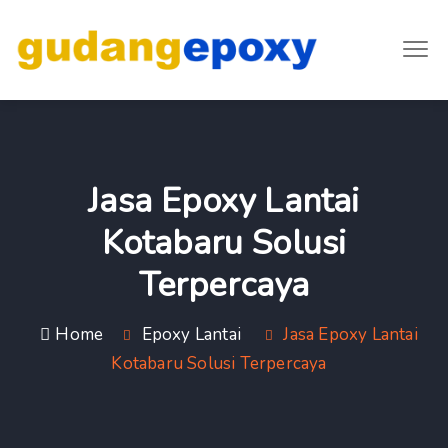
Jasa Epoxy Lantai
Kotabaru Solusi
Terpercaya
Home
Epoxy Lantai
Jasa Epoxy Lantai
Kotabaru Solusi Terpercaya