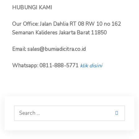
HUBUNGI KAMI
Our Office: Jalan Dahlia RT 08 RW 10 no 162
Semanan Kalideres Jakarta Barat 11850
Email: sales@bumiadicitra.co.id
Whatsapp: 0811-888-5771
klik disini