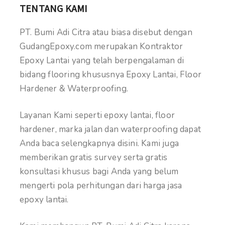
TENTANG KAMI
PT. Bumi Adi Citra atau biasa disebut dengan
GudangEpoxy.com merupakan Kontraktor
Epoxy Lantai yang telah berpengalaman di
bidang flooring khususnya Epoxy Lantai, Floor
Hardener & Waterproofing.
Layanan Kami seperti epoxy lantai, floor
hardener, marka jalan dan waterproofing dapat
Anda baca selengkapnya disini. Kami juga
memberikan gratis survey serta gratis
konsultasi khusus bagi Anda yang belum
mengerti pola perhitungan dari harga jasa
epoxy lantai.