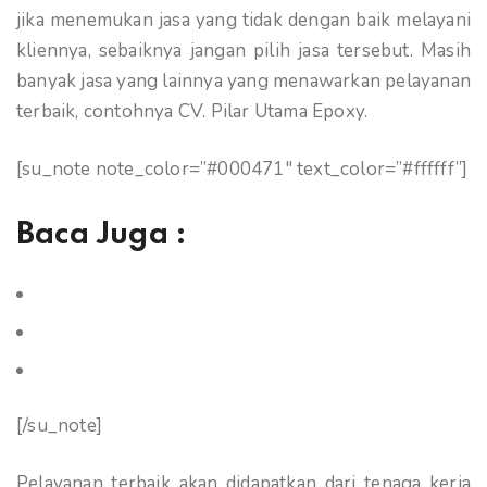
jika menemukan jasa yang tidak dengan baik melayani
kliennya, sebaiknya jangan pilih jasa tersebut. Masih
banyak jasa yang lainnya yang menawarkan pelayanan
terbaik, contohnya CV. Pilar Utama Epoxy.
[su_note note_color=”#000471″ text_color=”#ffffff”]
Baca Juga :
Epoxy Lantai Laboratorium Permeter
Cat Epoxy Lantai Terbaik di Indonesia
Jasa Cat Epoxy Lantai di Bali
[/su_note]
Pelayanan terbaik akan didapatkan dari tenaga kerja