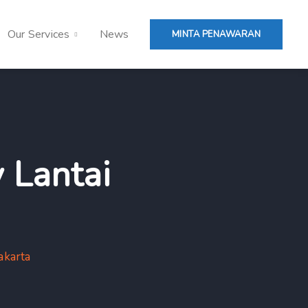
Our Services
News
MINTA PENAWARAN
y Lantai
akarta