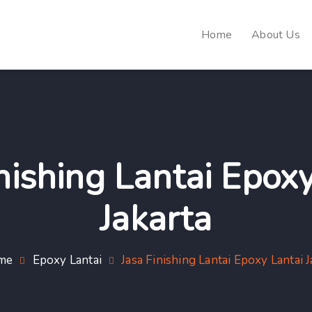
Home
About Us
nishing Lantai Epox
Jakarta
me
Epoxy Lantai
Jasa Finishing Lantai Epoxy Lantai J