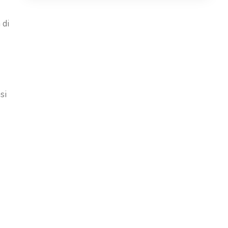
 di
si