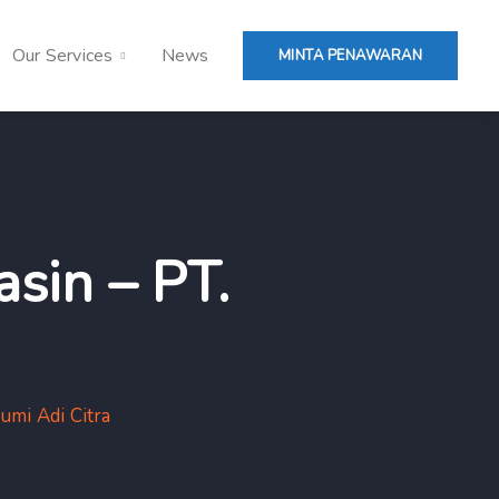
Our Services
News
MINTA PENAWARAN
sin – PT.
umi Adi Citra