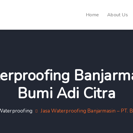
Home
About Us
erproofing Banjarma
Bumi Adi Citra
Waterproofing
Jasa Waterproofing Banjarmasin – PT. B