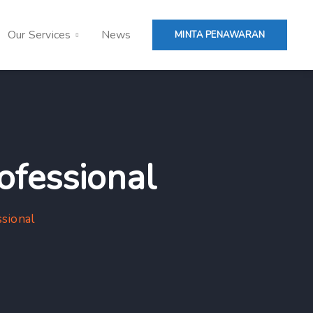
Our Services
News
MINTA PENAWARAN
ofessional
sional