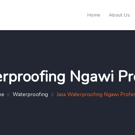
Home
About Us
rproofing Ngawi Pr
me
Waterproofing
Jasa Waterproofing Ngawi Profes