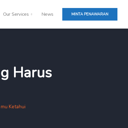
Our Services
News
MINTA PENAWARAN
ng Harus
amu Ketahui