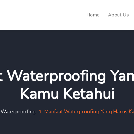
Home
About Us
 Waterproofing Ya
Kamu Ketahui
Waterproofing
Manfaat Waterproofing Yang Harus K