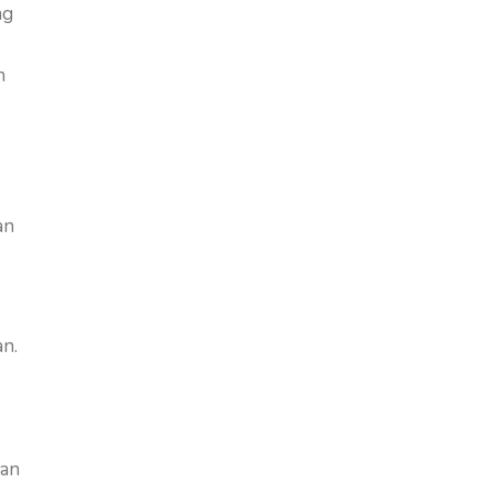
ng
n
an
n.
kan