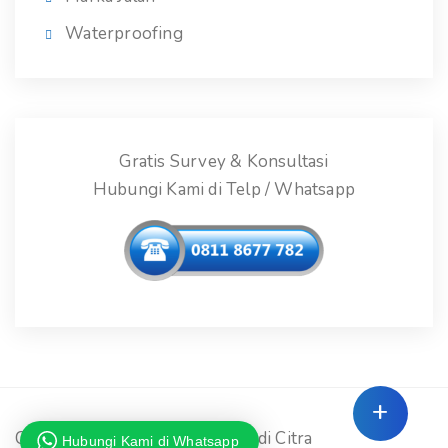
Waterproofing
Gratis Survey & Konsultasi
Hubungi Kami di Telp / Whatsapp
+
Copyright © 2026 - PT. Bumi Adi Citra
Hubungi Kami di Whatsapp