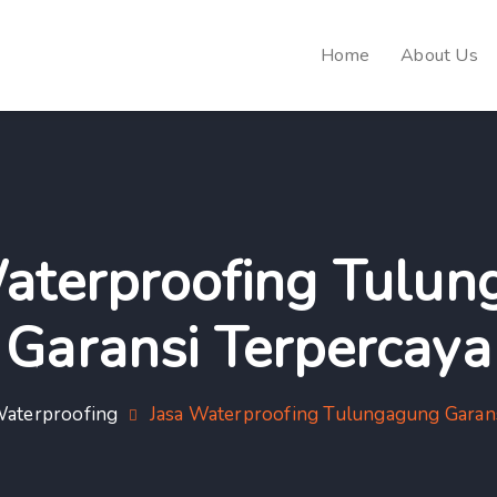
Home
About Us
aterproofing Tulu
Garansi Terpercaya
aterproofing
Jasa Waterproofing Tulungagung Garan