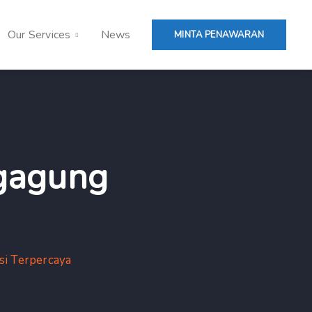
Our Services
News
MINTA PENAWARAN
ngagung
si Terpercaya